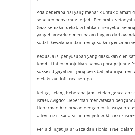
Ada beberapa hal yang menarik untuk diamati da
sebelum penyerang terjadi, Benjamin Netanyah
Gaza semakin dekat, ia bahkan menyebut selangk
yang dilancarkan merupakan bagian dari agenda
sudah kewalahan dan mengusulkan gencatan sen
Kedua, aksi penyusupan yang dilakukan oleh satu
Kondisi ini menunjukkan bahwa para pejuang Pale
sukses digagalkan, yang berkibat jatuhnya menta
melakukan infiltrasi serupa.
Ketiga, selang beberapa jam setelah gencatan se
israel, Avigdor Lieberman menyatakan pengund
Lieberman bersamaan dengan meluasnya protes
dihentikan, kondisi ini menjadi bukti zionis isr
Perlu diingat, Jalur Gaza dan zionis israel dala