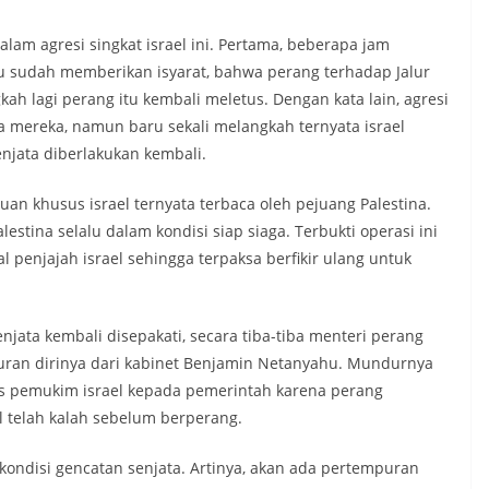
lam agresi singkat israel ini. Pertama, beberapa jam
u sudah memberikan isyarat, bahwa perang terhadap Jalur
ah lagi perang itu kembali meletus. Dengan kata lain, agresi
 mereka, namun baru sekali melangkah ternyata israel
jata diberlakukan kembali.
an khusus israel ternyata terbaca oleh pejuang Palestina.
stina selalu dalam kondisi siap siaga. Terbukti operasi ini
l penjajah israel sehingga terpaksa berfikir ulang untuk
njata kembali disepakati, secara tiba-tiba menteri perang
uran dirinya dari kabinet Benjamin Netanyahu. Mundurnya
 pemukim israel kepada pemerintah karena perang
ael telah kalah sebelum berperang.
m kondisi gencatan senjata. Artinya, akan ada pertempuran