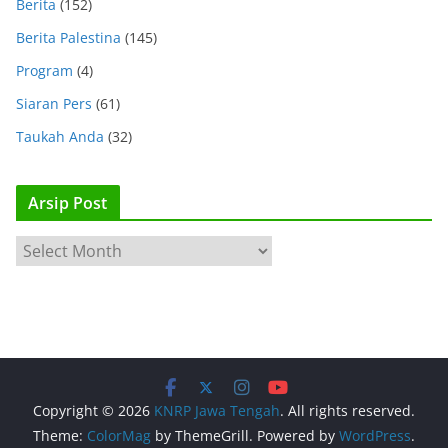
Berita
(152)
Berita Palestina
(145)
Program
(4)
Siaran Pers
(61)
Taukah Anda
(32)
Arsip Post
A
r
s
i
p
P
o
Copyright © 2026
KNRP Jawa Tengah
. All rights reserved.
s
Theme:
ColorMag
by ThemeGrill. Powered by
WordPress
.
t