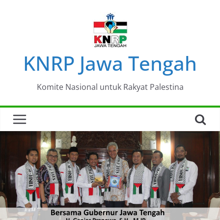
Skip
to
content
KNRP Jawa Tengah
Komite Nasional untuk Rakyat Palestina