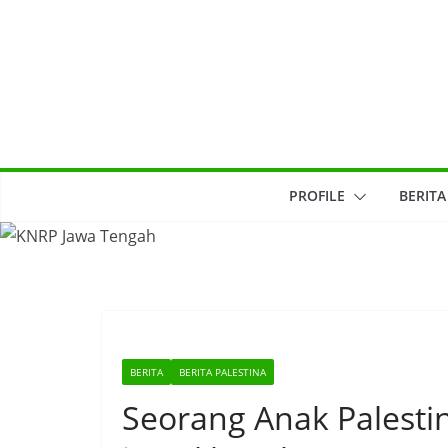
Skip
to
content
PROFILE
BERITA
BERITA
BERITA PALESTINA
Seorang Anak Palest