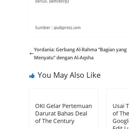
serius. (wm/knrp)
Sumber :
qudspress.com
Yordania: Gerbang Al-Rahma “Bagian yang
Menyatu” dengan Al-Aqsha
You May Also Like
OKI Gelar Pertemuan
Usai T
Darurat Bahas Deal
of The
of The Century
Googl
Edit L