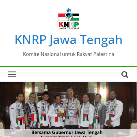
Skip
to
content
KNRP Jawa Tengah
Komite Nasional untuk Rakyat Palestina