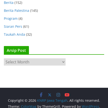
Berita
(152)
Berita Palestina
(145)
Program
(4)
Siaran Pers
(61)
Taukah Anda
(32)
Arsip Post
A
r
s
i
p
P
o
Copyright © 2026
KNRP Jawa Tengah
. All rights reserved.
s
Theme:
ColorMag
by ThemeGrill. Powered by
WordPress
.