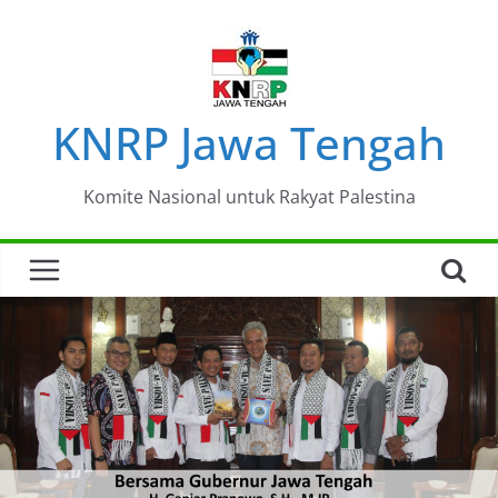
Skip
to
content
KNRP Jawa Tengah
Komite Nasional untuk Rakyat Palestina