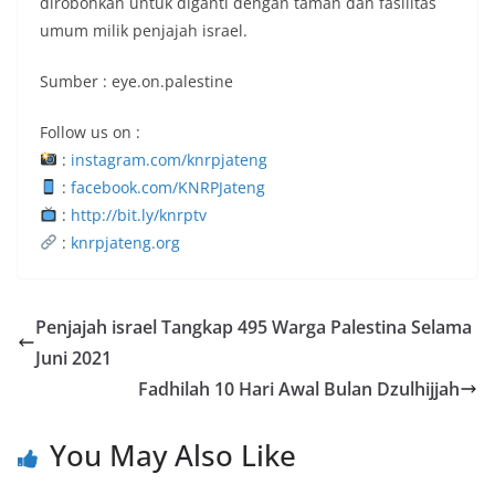
dirobohkan untuk diganti dengan taman dan fasilitas
umum milik penjajah israel.
Sumber : eye.on.palestine
Follow us on :
:
instagram.com/knrpjateng
:
facebook.com/KNRPJateng
:
http://bit.ly/knrptv
:
knrpjateng.org
Penjajah israel Tangkap 495 Warga Palestina Selama
Juni 2021
Fadhilah 10 Hari Awal Bulan Dzulhijjah
You May Also Like