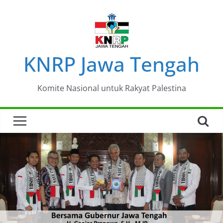
Skip
to
content
KNRP Jawa Tengah
Komite Nasional untuk Rakyat Palestina